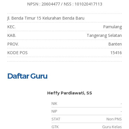
NPSN : 20604477 / NSS : 101020417113
Jl. Benda Timur 15 Kelurahan Benda Baru
KEC.
Pamulang
KAB.
Tangerang Selatan
PROV.
Banten
KODE POS
15416
Daftar Guru
Heffy Pardiawati, SS
-
NIK
-
-
NIP
-
um
STAT
Non PNS
GTK
Guru Kelas