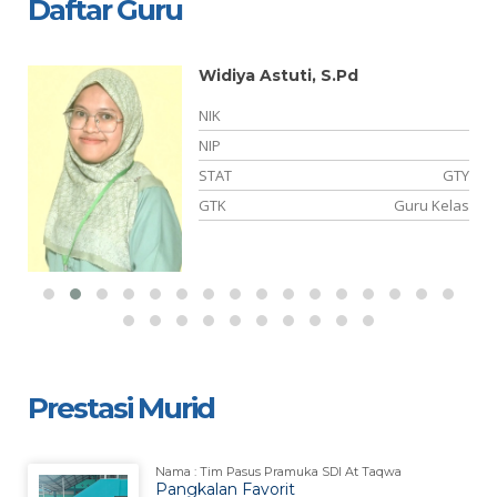
Daftar Guru
Widiya Astuti, S.Pd
NIK
-
NIP
TY
STAT
GTY
as
GTK
Guru Kelas
Prestasi Murid
Nama : Tim Pasus Pramuka SDI At Taqwa
Pangkalan Favorit