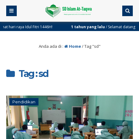
ri raya Idul Fitri 1446H!
1 tahun yang lalu
/ Selamat datang di Websi
Anda ada di :
Home
/
Tag "sd"
Tag : sd
Pendidikan