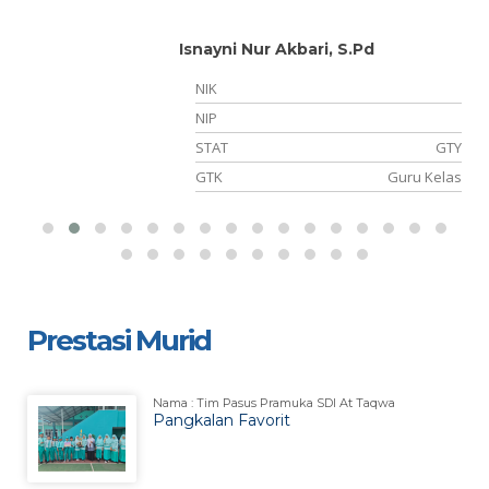
Isnayni Nur Akbari, S.Pd
-
NIK
-
NIP
-
STAT
GTY
ah
GTK
Guru Kelas
Prestasi Murid
Nama : Tim Pasus Pramuka SDI At Taqwa
Pangkalan Favorit