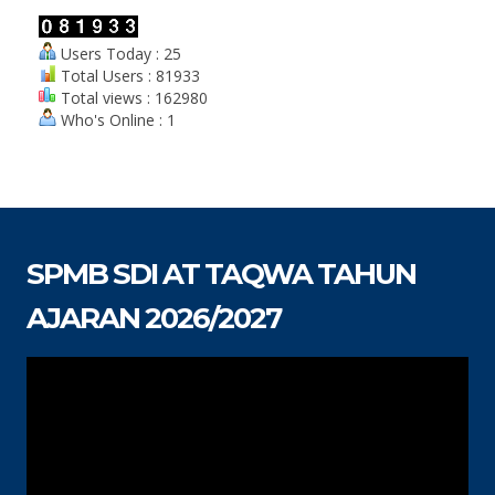
Users Today : 25
Total Users : 81933
Total views : 162980
Who's Online : 1
SPMB SDI AT TAQWA TAHUN
AJARAN 2026/2027
Pemutar
Video