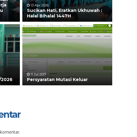
rja
13 Apr 2026
tu
Sucikan Hati, Eratkan Ukhuwah :
Halal Bihalal 1447H
11 Jul 2017
/2026
Persyaratan Mutasi Keluar
entar
 komentar.