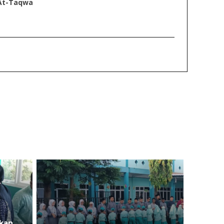
 At-Taqwa
akan