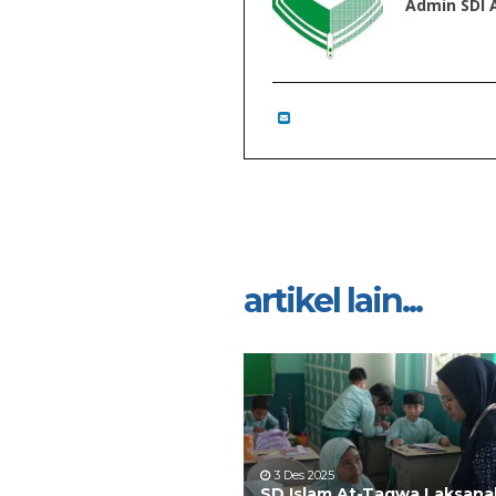
Admin SDI
artikel lain...
3 Des 2025
SD Islam At-Taqwa Laksan