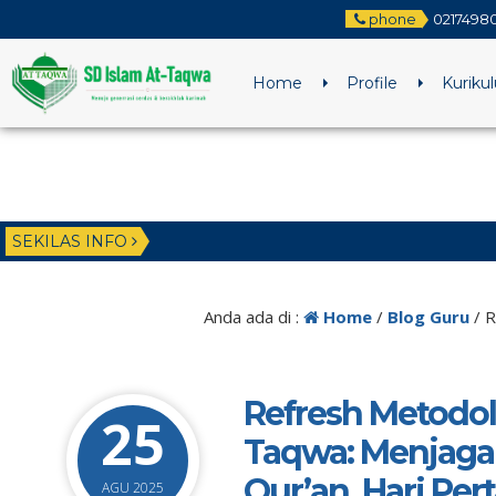
phone
0217498
Home
Profile
Kuriku
SEKILAS INFO
Anda ada di :
Home
/
Blog Guru
/
R
Refresh Metodol
25
Taqwa: Menjaga 
Qur’an. Hari Pe
AGU 2025