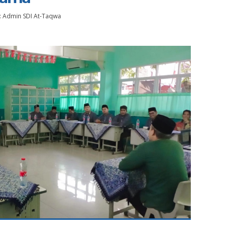
:
Admin SDI At-Taqwa
os.I
Tanti Amalia, S.Pd
NIK
NIP
Non PNS
STAT