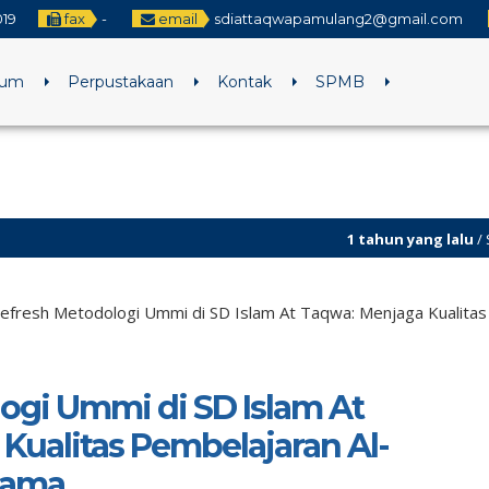
019
fax
-
email
sdiattaqwapamulang2@gmail.com
lum
Perpustakaan
Kontak
SPMB
1 tahun yang lalu
/ Selamat hari raya 
efresh Metodologi Ummi di SD Islam At Taqwa: Menjaga Kualitas
ogi Ummi di SD Islam At
Kualitas Pembelajaran Al-
rtama