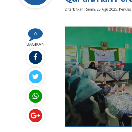
Diterbitkan :
Senin, 25 Agu 2025
, Penulis 
0
BAGIKAN
Herman, S.Pd
Nina Luciana, S.S
-
NIK
-
NIP
STAT