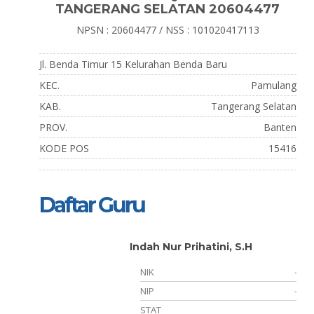
TANGERANG SELATAN 20604477
NPSN : 20604477 / NSS : 101020417113
Jl. Benda Timur 15 Kelurahan Benda Baru
KEC.
Pamulang
KAB.
Tangerang Selatan
PROV.
Banten
KODE POS
15416
Daftar Guru
Indah Nur Prihatini, S.H
NIK
-
-
NIP
-
GTY
STAT