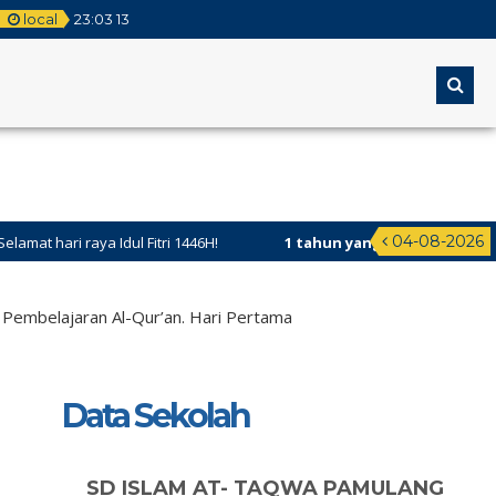
local
23
:
03
14
04-08-2026
Idul Fitri 1446H!
1 tahun yang lalu
/ Selamat datang di Website 
 Pembelajaran Al-Qur’an. Hari Pertama
Data Sekolah
SD ISLAM AT- TAQWA PAMULANG