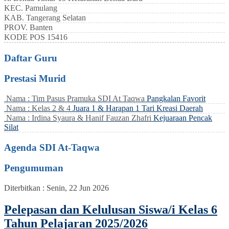
KEC.
Pamulang
KAB.
Tangerang Selatan
PROV.
Banten
KODE POS
15416
Daftar Guru
Prestasi Murid
Nama : Tim Pasus Pramuka SDI At Taqwa
Pangkalan Favorit
Nama : Kelas 2 & 4
Juara 1 & Harapan 1 Tari Kreasi Daerah
Nama : Irdina Syaura & Hanif Fauzan Zhafri
Kejuaraan Pencak
Silat
Agenda SDI At-Taqwa
Pengumuman
Diterbitkan :
Senin, 22 Jun 2026
Pelepasan dan Kelulusan Siswa/i Kelas 6
Tahun Pelajaran 2025/2026