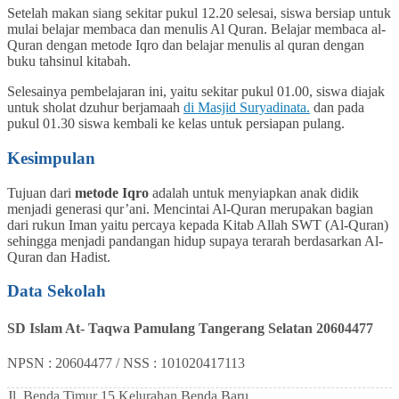
Setelah makan siang sekitar pukul 12.20 selesai, siswa bersiap untuk
mulai belajar membaca dan menulis Al Quran. Belajar membaca al-
Quran dengan metode Iqro dan belajar menulis al quran dengan
buku tahsinul kitabah.
Selesainya pembelajaran ini, yaitu sekitar pukul 01.00, siswa diajak
untuk sholat dzuhur berjamaah
di
Masjid Suryadinata.
dan pada
pukul 01.30 siswa kembali ke kelas untuk persiapan pulang.
Kesimpulan
Tujuan dari
metode Iqro
adalah untuk menyiapkan anak didik
menjadi generasi qur’ani. Mencintai Al-Quran merupakan bagian
dari rukun Iman yaitu percaya kepada Kitab Allah SWT (Al-Quran)
sehingga menjadi pandangan hidup supaya terarah berdasarkan Al-
Quran dan Hadist.
Data Sekolah
SD Islam At- Taqwa Pamulang Tangerang Selatan 20604477
NPSN : 20604477 / NSS : 101020417113
Jl. Benda Timur 15 Kelurahan Benda Baru