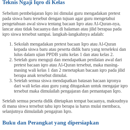
Teknis Ngaji Iqro di Kelas
Sebelum pembelajaran Iqro ini dimulai guru mengadakan pretest
pada siswa baru tersebut dengan tujuan agar guru mengetahui
pengetahuan awal siswa tentang bacaan Iqro atau Al-Quran-nya,
lancar atau tidak bacaanya dan di halaman atau jilid berapaa pada
iqro siswa tersebut sampai. langkah-langkahnya adalah:
Sekolah mengadakan pretest bacaan Iqro atau Al-Quran
kepada siswa baru atau peserta didik baru yang terseleksi dan
lulus dalam ujian PPDB yaitu kelas 1 dan atau kelas 2.
Setelah guru menguji dan mendapatkan penilaian awal dari
pretest bacaan iqro atau Al-Quran tersebut, maka masing-
masing wali kelas 1 dan 2 menetapkan bacaan iqro pada jilid
berapa anak tersebut dimulai.
Setelah semua siswa mendapatkan batasan bacaan iqronya
dari wali kelas atau guru yang ditugaskan untuk mengajar iqro
tersebut maka dimulailah pengajaran dan pemantapan Iqro.
Setelah semua peserta didik ditetapkan tempat bacaanya, maksudnya
di mana siswa tersebut tahu iqro berapa ia harus mulai membaca,
selanjutnya dimulailah pengajran Iqro.
Buku dan Perangkat yang dipersiapkan