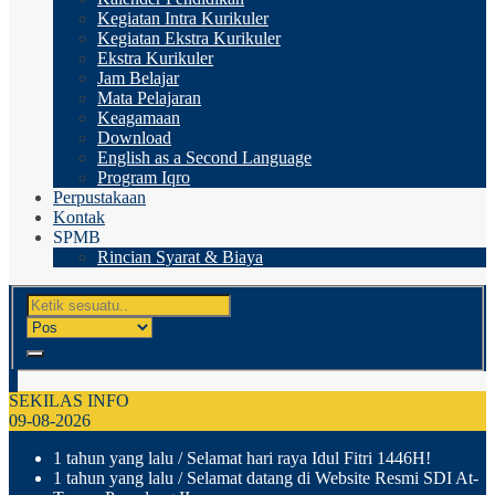
Kegiatan Intra Kurikuler
Kegiatan Ekstra Kurikuler
Ekstra Kurikuler
Jam Belajar
Mata Pelajaran
Keagamaan
Download
English as a Second Language
Program Iqro
Perpustakaan
Kontak
SPMB
Rincian Syarat & Biaya
SEKILAS INFO
09-08-2026
1 tahun yang lalu
/ Selamat hari raya Idul Fitri 1446H!
1 tahun yang lalu
/ Selamat datang di Website Resmi SDI At-