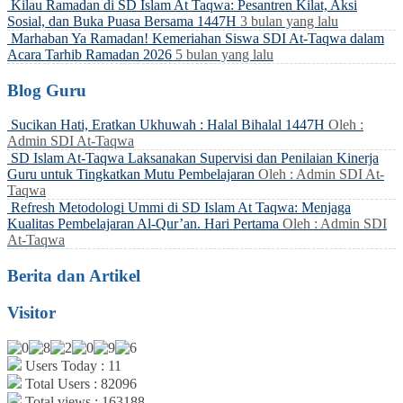
Kilau Ramadan di SD Islam At Taqwa: Pesantren Kilat, Aksi
Sosial, dan Buka Puasa Bersama 1447H
3 bulan yang lalu
Marhaban Ya Ramadan! Kemeriahan Siswa SDI At-Taqwa dalam
Acara Tarhib Ramadan 2026
5 bulan yang lalu
Blog Guru
Sucikan Hati, Eratkan Ukhuwah : Halal Bihalal 1447H
Oleh :
Admin SDI At-Taqwa
SD Islam At-Taqwa Laksanakan Supervisi dan Penilaian Kinerja
Guru untuk Tingkatkan Mutu Pembelajaran
Oleh : Admin SDI At-
Taqwa
Refresh Metodologi Ummi di SD Islam At Taqwa: Menjaga
Kualitas Pembelajaran Al-Qur’an. Hari Pertama
Oleh : Admin SDI
At-Taqwa
Berita dan Artikel
Visitor
Users Today : 11
Total Users : 82096
Total views : 163188