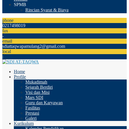
SPMB
Rincian Syarat & Biaya
phone
0217498019
fax
-
email
sdiattaqwapamulang2@gmail.com
local
:
Home
Profile
Mukadimah
Sejarah Berdiri
Visi dan Misi
Mars SDI
Guru dan Karyawan
Fasilitas
Prestasi
Galeri
Kurikulum
Kalender Pendidikan