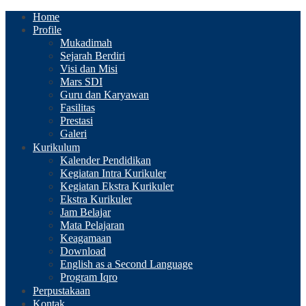
Home
Profile
Mukadimah
Sejarah Berdiri
Visi dan Misi
Mars SDI
Guru dan Karyawan
Fasilitas
Prestasi
Galeri
Kurikulum
Kalender Pendidikan
Kegiatan Intra Kurikuler
Kegiatan Ekstra Kurikuler
Ekstra Kurikuler
Jam Belajar
Mata Pelajaran
Keagamaan
Download
English as a Second Language
Program Iqro
Perpustakaan
Kontak