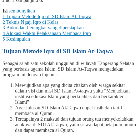
Jilid 1 sampai jilid 6.
Isi
sembunyikan
1
Tujuan Metode Iqro di SD Islam At-Taqwa
2
Teknis Ngaji Iqro di Kelas
3
Buku dan Perangkat yang dipersiapkan
4
Alokasi Waktu Pelaksanaan Membaca Iqro
5
Kesimpulan
Tujuan Metode Iqro di SD Islam At-Taqwa
Sebagai salah satu sekolah unggulan di wilayah Tangerang Selatan
yang berbasis agama Islam, SD Islam At-Taqwa mengadakan
program ini dengan tujuan :
Mewujudkan apa yang dicita-citakan oleh warga sekitar
dalam visi dan misi SD Islam At-taqwa yaitu “Menjadikan
institusi edukasi Islam yang berkualitas dan berkarakter
Islami”
Agar lulusan SD Islam At-Taqwa dapat fasih dan tartil
membaca al-Quran.
Tercapainya 2 maksud dan tujuan orang tua menyekolahkan
anaknya di SDI At-Taqwa, yaitu siswa dapat pelajaran umum
dan dapat membaca al-Quran.