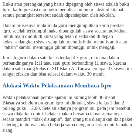
Buku atau perangkat yang harus dipegang oleh siswa adalah buku
Iqro, kartu prestasi dan buku menulis atau buku tahsinul kitabah.
semua perangkat tersebut sudah dipersiapkan oleh sekolah.
Dalam prosesnya mula-mula guru mengumpulkan kartu prestasi
iqro, setelah terkumpul maka dipanggilah siswa secara individual
untuk maju duduk di kursi yang telah disediakan di depan
kelas.,sedangkan siswa yang lain menulis buku menulis arab atau
“tahsin” sambil menunggu giliran dipanggil untuk mengaji.
Jumlah guru dalam satu kelas terdapat 3 guru, di mana dalam
perbandinganya 1:11 atau satu guru berbanding 11 siswa, karena
dalam satu ruang kelas di SD Islam At-Taqwa terdapat 33 siswa. ini
sangat efesien dan bisa selesai dalam waktu 30 menit.
Alokasi Waktu Pelaksanaan Membaca Iqro
Waktu pelaksanaan pembelajaran ini kurang lebih 30 menit.
Biasanya sebelum program iqro ini dimulai, siswa kelas 1 dan 2
pulang pukul 12.00. Setelah adanya program ini, pada jam tersebut
siswa diajarkan untuk belajar makan bersama teman-temannya
secara mandiri “tidak disuapin”, dan orang tua dianjurkan ikut paket
catering, tentunya sudah bekerja sama dengan sekolah untuk makan
siang.