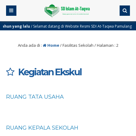
lalu
/ Selamat datang di Website Resmi SDI At-Taqwa Pamulang II
Anda ada di :
Home
/
Fasilitas Sekolah
/ Halaman : 2
Kegiatan Ekskul
RUANG TATA USAHA
RUANG KEPALA SEKOLAH