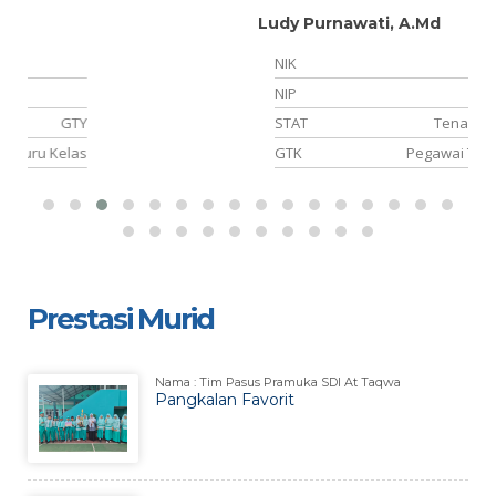
Ludy Purnawati, A.Md
NIK
NIP
-
TY
STAT
Tenaga Honorer
as
GTK
Pegawai Tata Usaha
Prestasi Murid
Nama : Tim Pasus Pramuka SDI At Taqwa
Pangkalan Favorit