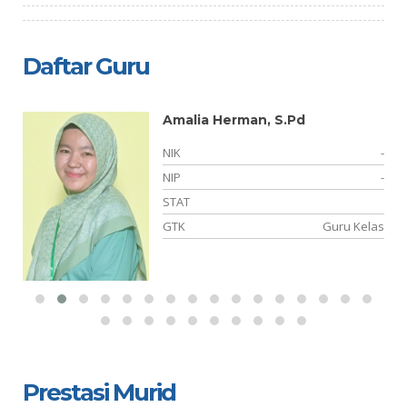
Daftar Guru
Amalia Herman, S.Pd
NIK
-
NIP
-
TY
STAT
as
GTK
Guru Kelas
Prestasi Murid