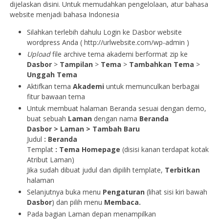
dijelaskan disini. Untuk memudahkan pengelolaan, atur bahasa
website menjadi bahasa Indonesia
Silahkan terlebih dahulu Login ke Dasbor website
wordpress Anda ( http://urlwebsite.com/wp-admin )
Upload
file archive tema akademi berformat zip ke
Dasbor
>
Tampilan
>
Tema
>
Tambahkan Tema
>
Unggah Tema
Aktifkan tema
Akademi
untuk memunculkan berbagai
fitur bawaan tema
Untuk membuat halaman Beranda sesuai dengan demo,
buat sebuah
Laman
dengan nama
Beranda
Dasbor > Laman > Tambah Baru
Judul
:
Beranda
Templat
: Tema Homepage
(disisi kanan terdapat kotak
Atribut Laman)
Jika sudah dibuat judul dan dipilih template,
Terbitkan
halaman
Selanjutnya buka menu
Pengaturan
(lihat sisi kiri bawah
Dasbor
) dan pilih menu
Membaca.
Pada bagian Laman depan menampilkan