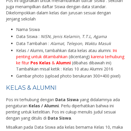
Pos ini digunakan untuk menambahkan daftar Siswa . Sekolah
juga menampilkan daftar Siswa dengan data standar.
Dikelompokkan dalam kelas dan jurusan sesuai dengan
jenjang sekolah
Nama Siswa
Data Siswa :
NISN, Jenis Kelamin, T.T.L, Agama
Data Tambahan :
Alamat, Telepon, Waktu Masuk
Kelas / Alumni, tambahkan data kelas atau alumni.
Ini
penting untuk ditambahkan
(dicentang)
karena terhubung
ke fitur
Pos Kelas
&
Alumni
(dibahas dibawah ini)
Tambahkan misal ketik : Kelas 10 atau Alumni 2016
Gambar photo (upload photo berukuran 300×400 pixel)
KELAS & ALUMNI
Pos ini terhubung dengan
Data Siswa
yang didalamnya ada
pengaturan
Kelas / Alumni
. Perlu diperhatikan bahwa ini
penting untuk ketelitian. Pos ini cukup menulis judul sesuai
dengan yang ditulis di
Data Siswa
.
Misalkan pada Data Siswa ada kelas bernama Kelas 10, maka