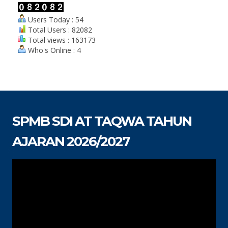
Users Today : 54
Total Users : 82082
Total views : 163173
Who's Online : 4
SPMB SDI AT TAQWA TAHUN
AJARAN 2026/2027
Pemutar
Video