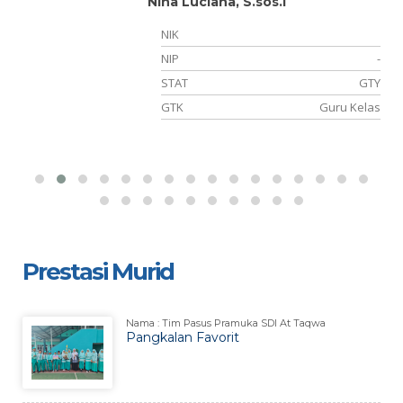
Nina Luciana, S.sos.I
NIK
NIP
-
TY
STAT
GTY
as
GTK
Guru Kelas
Prestasi Murid
Nama : Tim Pasus Pramuka SDI At Taqwa
Pangkalan Favorit