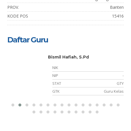
PROV.
Banten
KODE POS
15416
Daftar Guru
Bismil Hafiah, S.Pd
NIK
NIP
-
NS
STAT
GTY
as
GTK
Guru Kelas