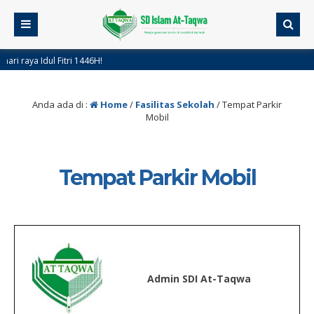
raya Idul Fitri 1446H!
ng di Website Resmi SDI At-Taqwa Pamulang II
Anda ada di :
Home
/
Fasilitas Sekolah
/
Tempat Parkir
Mobil
Tempat Parkir Mobil
Admin SDI At-Taqwa