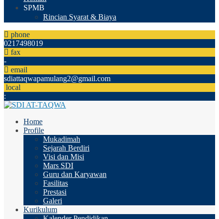
SPMB
Rincian Syarat & Biaya
phone
0217498019
fax
-
email
sdiattaqwapamulang2@gmail.com
local
:
Home
Profile
Mukadimah
Sejarah Berdiri
Visi dan Misi
Mars SDI
Guru dan Karyawan
Fasilitas
Prestasi
Galeri
Kurikulum
Kalender Pendidikan