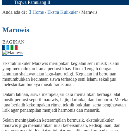
Taqwa Pamulang II
Anda ada di :
Home
/
Ekstra Kulikuler
/
Marawis
Marawis
BAGIKAN
Ekstrakurikuler Marawis merupakan kegiatan seni musik Islami
yang memadukan irama perkusi khas Timur Tengah dengan
lantunan shalawat atau lagu-lagu religi. Kegiatan ini bertujuan
menumbuhkan kecintaan siswa terhadap seni Islami sekaligus
melestarikan budaya musik tradisional.
Dalam latihan, siswa mempelajari cara memainkan berbagai alat
musik perkusi seperti marawis, hajir, darbuka, dan tamborin. Mereka
juga berlatih kekompakan ritme, teknik pukulan, serta penghayatan
lirik agar penampilan menjadi harmonis dan menarik.
Selain meningkatkan keterampilan bermusik, ekstrakurikuler
marawis juga menanamkan nilai kebersamaan, kedisiplinan, dan
rasa percaya diri. Kegiatan ini biasanya ditampilkan pada acara-