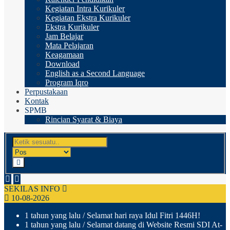
Kegiatan Intra Kurikuler
Kegiatan Ekstra Kurikuler
Ekstra Kurikuler
Jam Belajar
Mata Pelajaran
Keagamaan
Download
English as a Second Language
Program Iqro
Perpustakaan
Kontak
SPMB
Rincian Syarat & Biaya
SEKILAS INFO
10-08-2026
1 tahun yang lalu
/ Selamat hari raya Idul Fitri 1446H!
1 tahun yang lalu
/ Selamat datang di Website Resmi SDI At-