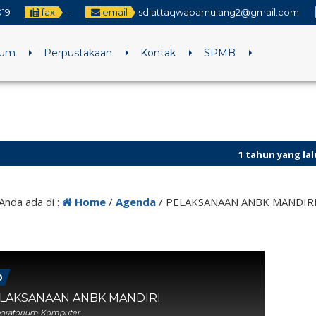
019
fax
-
email
sdiattaqwapamulang2@gmail.com
lum
Perpustakaan
Kontak
SPMB
1 tahun yang lalu
/ Selamat ha
Anda ada di :
Home
/
Agenda
/
PELAKSANAAN ANBK MANDIR
0
ELAKSANAAN ANBK MANDIRI
boratorium Komputer