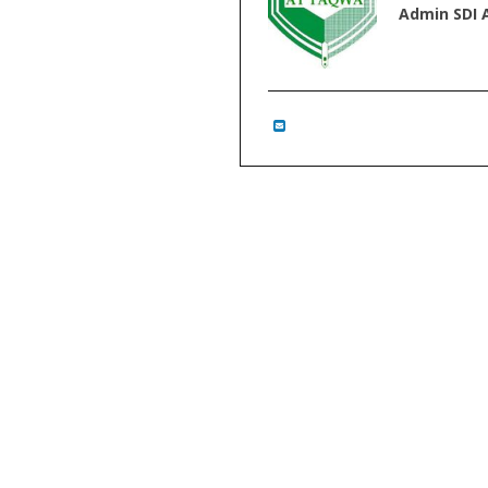
Admin SDI
Guru Kelas
GTK