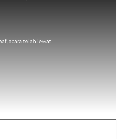
af, acara telah lewat
uratna, S.Pd.I
Bismil Hafiah, S.Pd
-
NIK
-
NIP
Non PNS
STAT