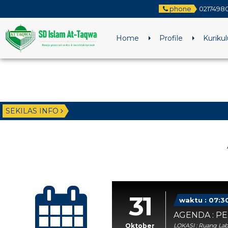
phone
0217498
Home
Profile
Kuriku
SEKILAS INFO
31
waktu : 07:3
AGENDA : P
Oktober
LOKASI : Ruang La