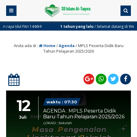
a Idul Fitri 1446H!
1 tahun yang lalu
/ Selamat datang di Website Re
Anda ada di :
Home
/
Agenda
/
MPLS Peserta Didik Baru
Tahun Pelajaran 2025/2026
12
waktu : 07:30
AGENDA : MPLS Peserta Didik
Baru Tahun Pelajaran 2025/2026
Juli
LOKASI : Sekolah