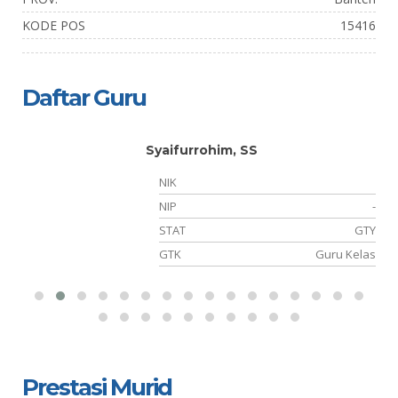
KODE POS
15416
Daftar Guru
Syaifurrohim, SS
-
NIK
-
NIP
-
-
STAT
GTY
ah
GTK
Guru Kelas
Prestasi Murid